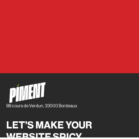
comment les rendre intelligents)
Des filtres mal pensés font fuir vos clients. Découvrez
comment transformer vos filtres Shopify en véritables
moteurs de conversion grâce à des critères intelligents,
une UX mobile-first et l’IA.
88 cours de Verdun, 33000 Bordeaux
LET’S MAKE YOUR
WEBSITE SPICY